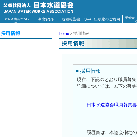
研修会
事業紹介
各種報告書・Q&A
出版物のご案内
日本水道協会につい
ご
て
Home
＞
採用情報
■ 採用情報
現在、下記のとおり職員募集
詳細については、以下の募集
日本水道協会職員募集
履歴書は、本協会指定の